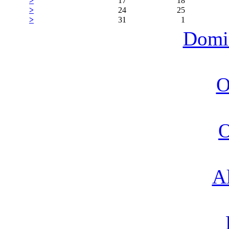
>
17
18
>
24
25
>
31
1
Domi
O
O
A