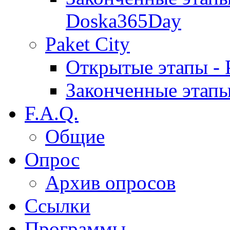
Doska365Day
Paket City
Открытые этапы - P
Законченные этапы 
F.A.Q.
Общие
Опрос
Архив опросов
Ссылки
Программы