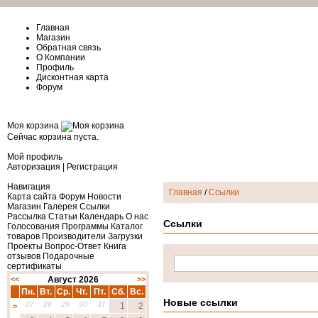
Главная
Магазин
Обратная связь
О Компании
Профиль
Дисконтная карта
Форум
Моя корзина
Сейчас корзина пуста.
Мой профиль
Авторизация
|
Регистрация
Навигация
Главная
/
Ссылки
Карта сайта
Форум
Новости
Магазин
Галерея
Ссылки
Рассылка
Статьи
Календарь
О нас
Ссылки
Голосования
Программы
Каталог
товаров
Производители
Загрузки
Проекты
Вопрос-Ответ
Книга
отзывов
Подарочные
сертификаты
<<
Август 2026
>>
Пн.
Вт.
Ср.
Чт.
Пт.
Сб.
Вс.
Новые ссылки
27
28
29
30
31
1
2
>