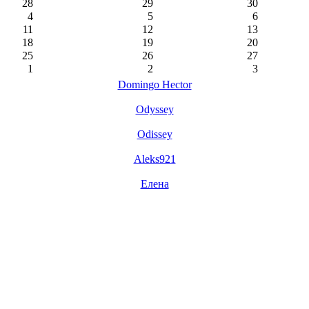
28
29
30
4
5
6
11
12
13
18
19
20
25
26
27
1
2
3
Domingo Hector
Odyssey
Odissey
Aleks921
Елена