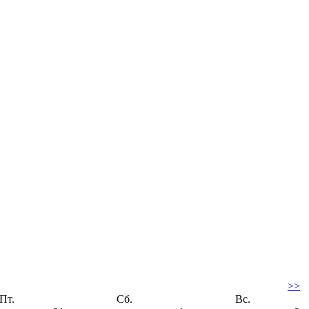
>>
Пт.
Сб.
Вс.